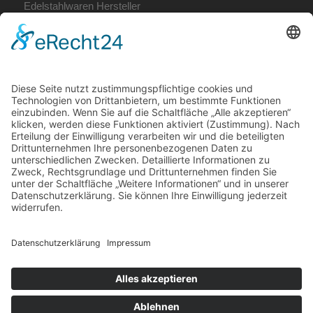
Edelstahlwaren Hersteller
Fertige Bauelemente
Metallbau Coburg
Terrassendach Coburg
Unsere Öffnungszeiten:
Mo. – Do. 7:00 – 12:00 Uhr
und 13:00 – 16:00 Uhr,
Fr. 7:00 – 12:00 Uhr
Telefon: (09561) 31037
E-Mail:
info@krummholz-coburg.de