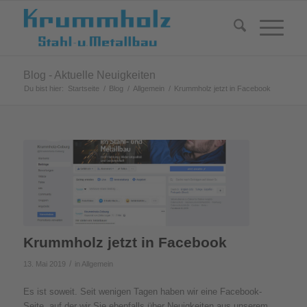
Blog - Aktuelle Neuigkeiten
Du bist hier:
Startseite
/
Blog
/
Allgemein
/
Krummholz jetzt in Facebook
Krummholz jetzt in Facebook
/
13. Mai 2019
in
Allgemein
Es ist soweit. Seit wenigen Tagen haben wir eine Facebook-
Seite, auf der wir Sie ebenfalls über Neuigkeiten aus unserem