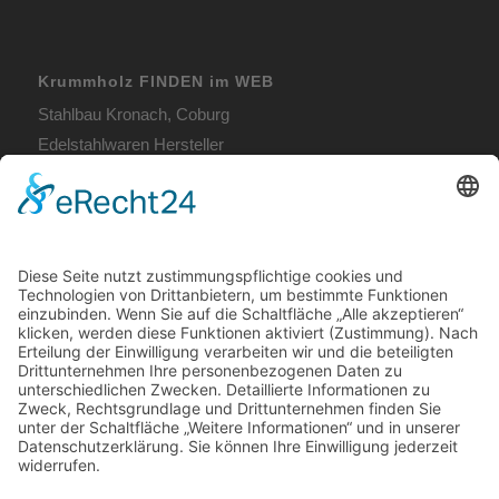
Krummholz FINDEN im WEB
Stahlbau Kronach, Coburg
Edelstahlwaren Hersteller
Fertige Bauelemente
Metallbau Coburg
Terrassendach Coburg
Unsere Öffnungszeiten:
Mo. – Do. 7:00 – 12:00 Uhr
und 13:00 – 16:00 Uhr,
Fr. 7:00 – 12:00 Uhr
Telefon: (09561) 31037