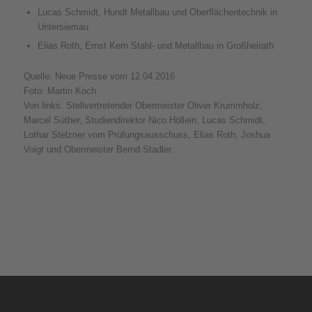
Lucas Schmidt, Hundt Metallbau und Oberflächentechnik in
Untersiemau
Elias Roth, Ernst Kern Stahl- und Metallbau in Großheirath
Quelle: Neue Presse vom 12.04.2016
Foto: Martin Koch
Von links: Stellvertretender Obermeister Oliver Krummholz,
Marcel Süther, Studiendirektor Nico Höllein, Lucas Schmidt,
Lothar Stelzner vom Prüfungsausschuss, Elias Roth, Joshua
Voigt und Obermeister Bernd Stadler.