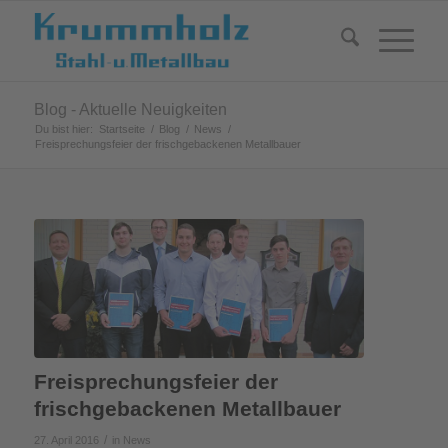
Blog - Aktuelle Neuigkeiten
Du bist hier:
Startseite
/
Blog
/
News
/
Freisprechungsfeier der frischgebackenen Metallbauer
Freisprechungsfeier der
frischgebackenen Metallbauer
/
27. April 2016
in
News