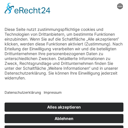
Fertige Bauelemente
Metallbau Coburg
Terrassendach Coburg
Unsere Öffnungszeiten:
Mo. – Do. 7:00 – 12:00 Uhr
und 13:00 – 16:00 Uhr,
Fr. 7:00 – 12:00 Uhr
Telefon: (09561) 31037
E-Mail:
info@krummholz-coburg.de
© Copyright 2026 - Krummholz Stahl-und Metallbau GmbH & Co. KG |