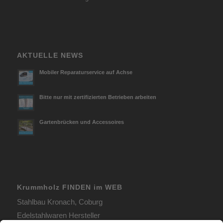
AKTUELLE NEWS
Mobiler Reparaturservice auf Achse
Bitte nur mit zertifizierten Betrieben arbeiten
Gartenbrücken und Accessoires
Krummholz FINDEN im WEB
Stahlbau Kronach, Coburg
Edelstahlwaren Hersteller