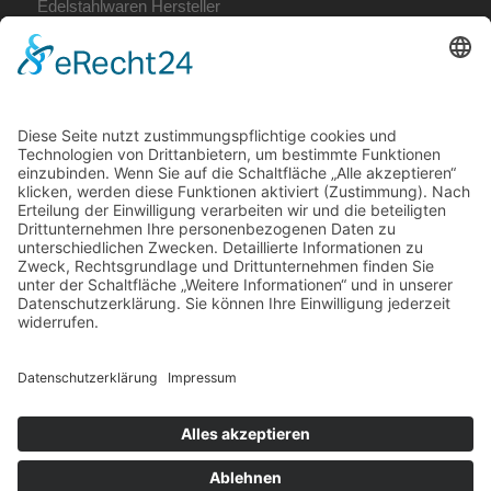
Edelstahlwaren Hersteller
Fertige Bauelemente
Metallbau Coburg
Terrassendach Coburg
Unsere Öffnungszeiten:
Mo. – Do. 7:00 – 12:00 Uhr
und 13:00 – 16:00 Uhr,
Fr. 7:00 – 12:00 Uhr
Telefon: (09561) 31037
E-Mail:
info@krummholz-coburg.de