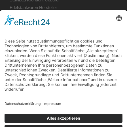
Edelstahlwaren Hersteller
Fertige Bauelemente
Metallbau Coburg
Terrassendach Coburg
Unsere Öffnungszeiten:
Mo. – Do. 7:00 – 12:00 Uhr
und 13:00 – 16:00 Uhr,
Fr. 7:00 – 12:00 Uhr
Telefon: (09561) 31037
E-Mail:
info@krummholz-coburg.de