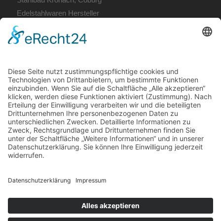
Edelstahlwaren Hersteller
Fertige Bauelemente
Metallbau Coburg
Terrassendach Coburg
Unsere Öffnungszeiten:
Mo. – Do. 7:00 – 12:00 Uhr
und 13:00 – 16:00 Uhr,
Fr. 7:00 – 12:00 Uhr
Telefon: (09561) 31037
E-Mail:
info@krummholz-coburg.de