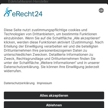
Edelstahlwaren Hersteller
Fertige Bauelemente
Metallbau Coburg
Terrassendach Coburg
Unsere Öffnungszeiten:
Mo. – Do. 7:00 – 12:00 Uhr
und 13:00 – 16:00 Uhr,
Fr. 7:00 – 12:00 Uhr
Telefon: (09561) 31037
E-Mail:
info@krummholz-coburg.de